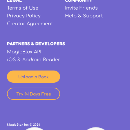
Terms of Use
Invite Friends
Privacy Policy
Help & Support
Creator Agreement
PARTNERS & DEVELOPERS
MagicBlox API
iOS & Android Reader
Upload a Book
Try 14 Days Free
MagicBlox Inc ©
2026