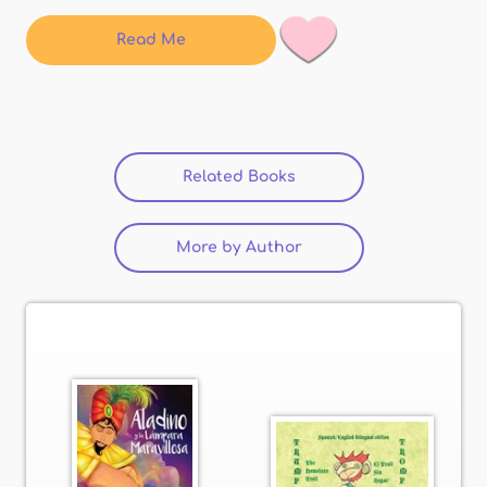
Read Me
Related Books
(active tab)
More by Author