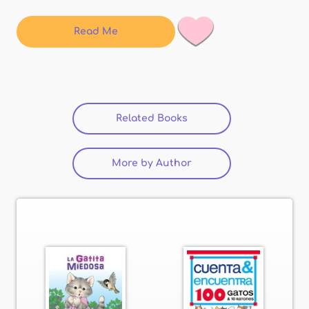
Read Me
Related Books
(active tab)
More by Author