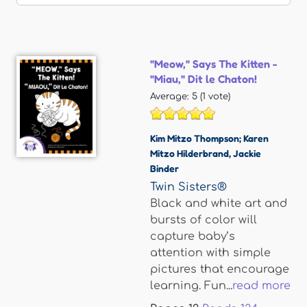
"Meow," Says The Kitten -
"Miau," Dit le Chaton!
Average:
5
(
1
vote)
Kim Mitzo Thompson; Karen
Mitzo Hilderbrand
,
Jackie
Binder
Twin Sisters®
Black and white art and
bursts of color will
capture baby’s
attention with simple
pictures that encourage
learning. Fun...
read more