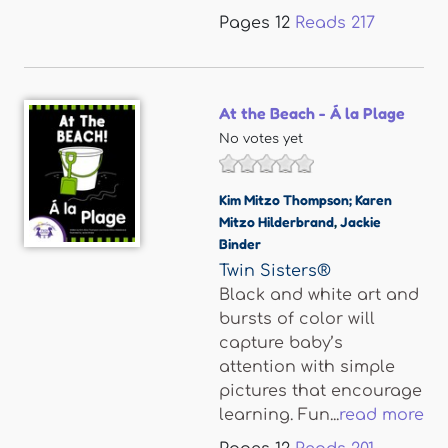
Pages
12
Reads
217
At the Beach - Á la Plage
No votes yet
Kim Mitzo Thompson; Karen
Mitzo Hilderbrand
,
Jackie
Binder
Twin Sisters®
Black and white art and
bursts of color will
capture baby’s
attention with simple
pictures that encourage
learning. Fun...
read more