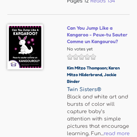
Pages
12
Reads
134
Can You Jump Like a
Kangaroo - Peux-tu Sauter
Comme un Kangourou?
No votes yet
Kim Mitzo Thompson; Karen
Mitzo Hilderbrand
,
Jackie
Binder
Twin Sisters®
Black and white art and
bursts of color will
capture baby’s
attention with simple
pictures that encourage
learning. Fun...
read more