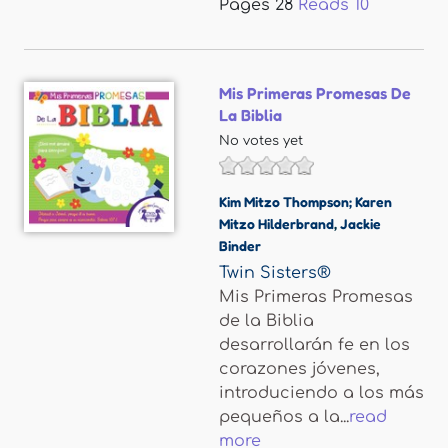
Pages
28
Reads
10
Mis Primeras Promesas De
La Biblia
No votes yet
Kim Mitzo Thompson; Karen
Mitzo Hilderbrand
,
Jackie
Binder
Twin Sisters®
Mis Primeras Promesas
de la Biblia
desarrollarán fe en los
corazones jóvenes,
introduciendo a los más
pequeños a la...
read
more