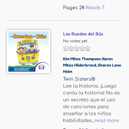
Pages
28
Reads
7
Las Ruedas del Bús
No votes yet
Kim Mitzo Thompson; Karen
Mitzo Hilderbrand
,
Sharon Lane
Holm
Twin Sisters®
Lee la historia. ¡Luego
canta la historia! No es
un secreto que el uso
de canciones para
enseñar a los niños
habilidades...
read more