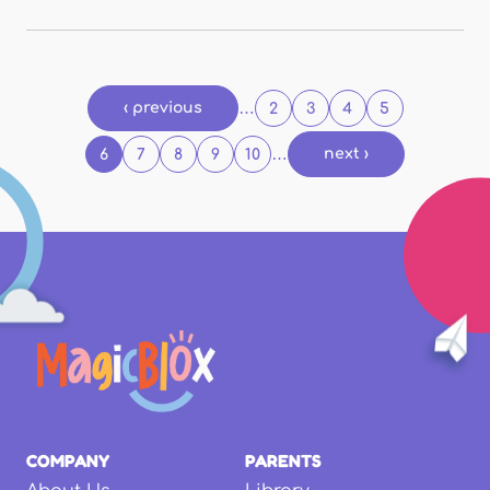
Pages
‹ previous
…
2
3
4
5
…
next ›
6
7
8
9
10
COMPANY
PARENTS