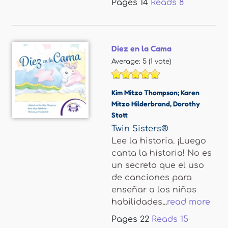
Pages
14
Reads
8
Diez en la Cama
Average:
5
(
1
vote)
Kim Mitzo Thompson; Karen
Mitzo Hilderbrand
,
Dorothy
Stott
Twin Sisters®
Lee la historia. ¡Luego
canta la historia! No es
un secreto que el uso
de canciones para
enseñar a los niños
habilidades...
read more
Pages
22
Reads
15